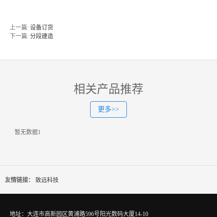
上一篇:
设备订货
下一篇:
分段建造
相关产品推荐
更多>>
暂无数据1
友情链接：
致远科技
地址：大连市高新园区黄浦路596号阳光数码大厦14-10